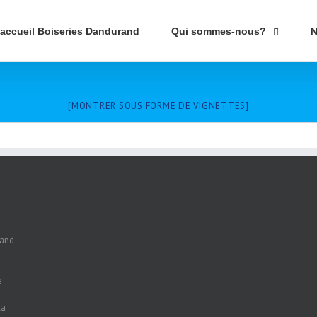
’accueil Boiseries Dandurand
Qui sommes-nous?
N
[MONTRER SOUS FORME DE VIGNETTES]
rand
e
la