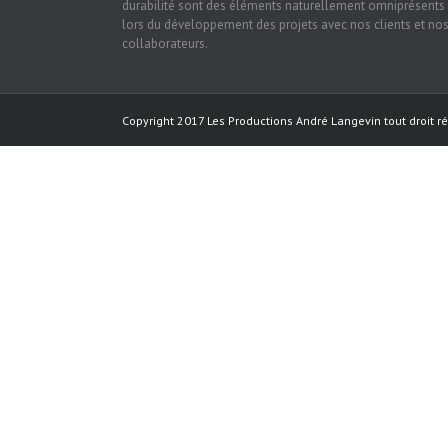
durabilité sont des éléments naturellement omniprésents
lors du développement des projets avec nos clients et no
collaborateurs.
Copyright 2017 Les Productions André Langevin tout droit ré