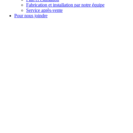
Fabrication et installation par notre équipe
Service après-vente
Pour nous joindre
CONTACTEZ-NOUS
Parlez-nous de vos projets.
Que ce soit une idée ou un beso
vous aidez à accomp
lir vos rêves
Les Boiseries Dandurand Inc
20, rue Liggett,