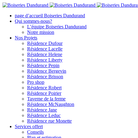
Toggle
SlidingBar
page d’accueil Boiseries Dandurand
Area
Qui sommes-nous?
L’équipe Boiseries Dandurand
Notre mission
Nos Projets
Résidence Dufour
Résidence Lacelle
Résidence Helene
Résidence Liberty
Résidence Pepin
Résidence Bergevin
Résidence Brisson
Pro shop
Résidence Robert
Résidence Poirier
Taverne de la ferme
Résidence McNaughton
Résidence Jane
Résidence Leduc
Résidence rue Monette
Services offert
Conseils
Plan et estimation