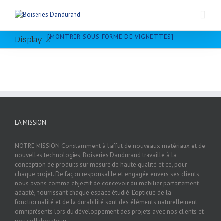
[MONTRER SOUS FORME DE VIGNETTES]
Display 2
LA MISSION
NOTRE MISSION Constamment à l'affut de nouveaux matériaux et de
nouvelles technologies, Boiseries Dandurand travaille à la
conception de produits sur mesure de haute qualité et ce, pour
chaque projet. De façon responsable et engagée envers ses clients,
nous avons comme objectif de concevoir du mobilier parfaitement
adapté, nourrissant chaque espace étudié. L'optique de la
fonctionnalité et de la durabilité sont des éléments naturellement
omniprésents lors du développement des projets avec nos clients et
nos collaborateurs.