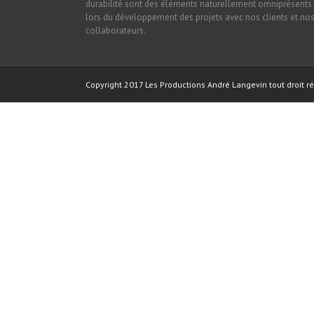
durabilité sont des éléments naturellement omniprésents
lors du développement des projets avec nos clients et no
collaborateurs.
Copyright 2017 Les Productions André Langevin tout droit ré