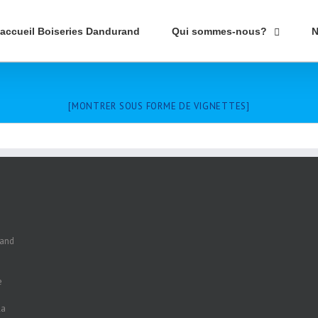
’accueil Boiseries Dandurand
Qui sommes-nous?
N
[MONTRER SOUS FORME DE VIGNETTES]
rand
e
la