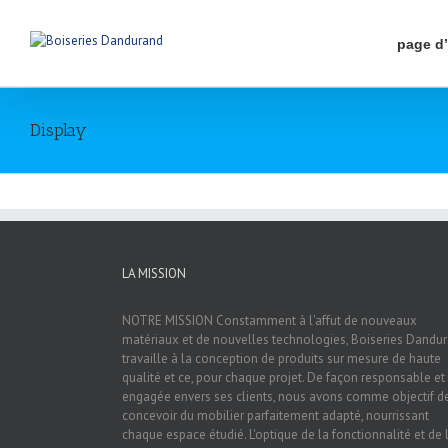
page d
Display
LA MISSION
NOTRE MISSION Constamment à l'affut de nouveaux
matériaux et de nouvelles technologies, Boiseries Dandu
travaille à la conception de produits sur mesure de haute
qualité et ce, pour chaque projet. De façon responsable et
engagée envers ses clients, nous avons comme objectif d
concevoir du mobilier parfaitement adapté, nourrissant
chaque espace étudié. L'optique de la fonctionnalité et de 