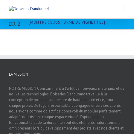
[MONTRER SOUS FORME DE VIGNETTES]
DR 2
LA MISSION
NOTRE MISSION Constamment à l'affut de nouveaux matériaux et de
nouvelles technologies, Boiseries Dandurand travaille à la
conception de produits sur mesure de haute qualité et ce, pour
chaque projet. De façon responsable et engagée envers ses clients,
nous avons comme objectif de concevoir du mobilier parfaitement
adapté, nourrissant chaque espace étudié. L'optique de la
fonctionnalité et de la durabilité sont des éléments naturellement
omniprésents lors du développement des projets avec nos clients et
nos collaborateurs.