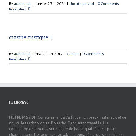
By
admin pal
|
janvier 23rd, 2024
|
Uncategorized
|
0 Comments
Read More
cuisine rustique 1
By
admin pal
|
mars 10th, 2017
|
cuisine
|
0 Comments
Read More
LA MISSION
NOTRE MISSION Constamment à l'affut de nouveaux matériaux et de
nouvelles technologies, Boiseries Dandurand travaille à la
conception de produits sur mesure de haute qualité et ce, pour
chaque projet. De façon responsable et engagée envers ses clients,