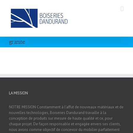
granite
LA MISSION
NOTRE MISSION Constamment à l'affut de nouveaux matériaux et de
nouvelles technologies, Boiseries Dandurand travaille à la
conception de produits sur mesure de haute qualité et ce, pour
chaque projet. De façon responsable et engagée envers ses clients,
nous avons comme objectif de concevoir du mobilier parfaitement