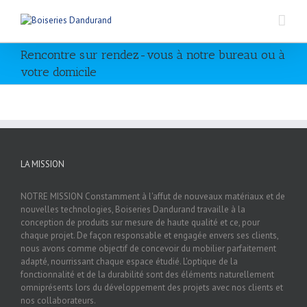
Rencontre sur rendez-vous à notre bureau ou à
votre domicile
LA MISSION
NOTRE MISSION Constamment à l'affut de nouveaux matériaux et de
nouvelles technologies, Boiseries Dandurand travaille à la
conception de produits sur mesure de haute qualité et ce, pour
chaque projet. De façon responsable et engagée envers ses clients,
nous avons comme objectif de concevoir du mobilier parfaitement
adapté, nourrissant chaque espace étudié. L'optique de la
fonctionnalité et de la durabilité sont des éléments naturellement
omniprésents lors du développement des projets avec nos clients et
nos collaborateurs.