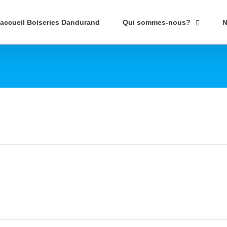
’accueil Boiseries Dandurand
Qui sommes-nous?
N
po
ned
r