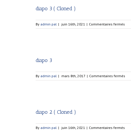
diapo 3 ( Cloned )
sur
By
admin pal
|
juin 16th, 2021
|
Commentaires fermés
dia
3
(
Clo
)
diapo 3
sur
By
admin pal
|
mars 8th, 2017
|
Commentaires fermés
dia
3
diapo 2 ( Cloned )
sur
By
admin pal
|
juin 16th, 2021
|
Commentaires fermés