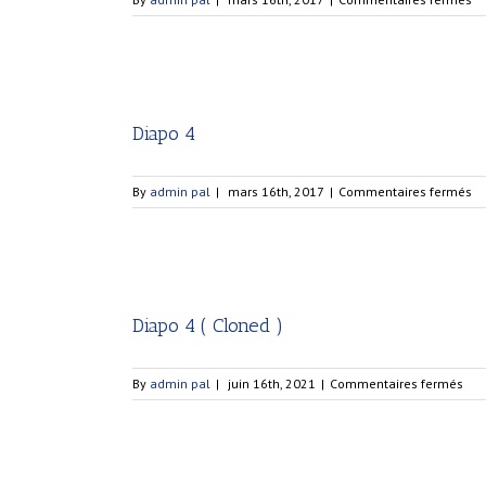
Di
5
Diapo 4
su
By
admin pal
|
mars 16th, 2017
|
Commentaires fermés
Di
4
Diapo 4 ( Cloned )
sur
By
admin pal
|
juin 16th, 2021
|
Commentaires fermés
Dia
4
(
Clo
)