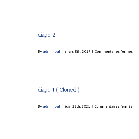
dia
2
(
Clo
)
diapo 2
sur
By
admin pal
|
mars 8th, 2017
|
Commentaires fermés
dia
2
diapo 1 ( Cloned )
sur
By
admin pal
|
juin 28th, 2021
|
Commentaires fermés
dia
1
(
Clo
)