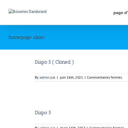
page d
homepage slider
Diapo 5 ( Cloned )
sur
By
admin pal
|
juin 16th, 2021
|
Commentaires fermés
Dia
5
(
Clo
)
Diapo 5
su
By
admin pal
|
mars 16th, 2017
|
Commentaires fermés