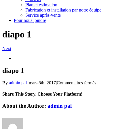
Plan et estimation
Fabrication et installation par notre équipe
Service après-vente
Pour nous joindre
diapo 1
Next
View
Larger
Image
diapo 1
sur
By
admin pal
|
mars 8th, 2017
|
Commentaires fermés
diapo
1
Share This Story, Choose Your Platform!
Facebook
Twitter
Linkedin
Reddit
Tumblr
Google+
Pinterest
Vk
Email
About the Author:
admin pal