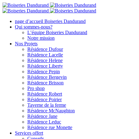
Toggle
SlidingBar
Area
page d’accueil Boiseries Dandurand
Qui sommes-nous?
L’équipe Boiseries Dandurand
Notre mission
Nos Projets
Résidence Dufour
Résidence Lacelle
Résidence Helene
Résidence Liberty
Résidence Pepin
Résidence Bergevin
Résidence Brisson
Pro shop
Résidence Robert
Résidence Poirier
Taverne de la ferme
Résidence McNaughton
Résidence Jane
Résidence Leduc
Résidence rue Monette
Services offert
Conseils