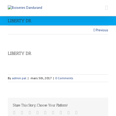
LIBERTY DR
Previous
LIBERTY DR
By
admin pal
|
mars 5th, 2017
|
0 Comments
Share This Story, Choose Your Platform!
Facebook
Twitter
Linkedin
Reddit
Tumblr
Google+
Pinterest
Vk
Email