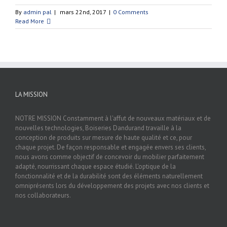
By
admin pal
|
mars 22nd, 2017
|
0 Comments
Read More
LA MISSION
NOTRE MISSION Constamment à l'affut de nouveaux matériaux et de
nouvelles technologies, Boiseries Dandurand travaille à la
conception de produits sur mesure de haute qualité et ce, pour
chaque projet. De façon responsable et engagée envers ses clients,
nous avons comme objectif de concevoir du mobilier parfaitement
adapté, nourrissant chaque espace étudié. L'optique de la
fonctionnalité et de la durabilité sont des éléments naturellement
omniprésents lors du développement des projets avec nos clients et
nos collaborateurs.