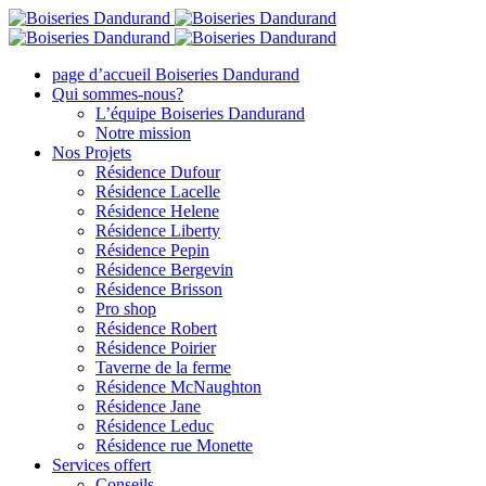
Toggle
SlidingBar
Area
page d’accueil Boiseries Dandurand
Qui sommes-nous?
L’équipe Boiseries Dandurand
Notre mission
Nos Projets
Résidence Dufour
Résidence Lacelle
Résidence Helene
Résidence Liberty
Résidence Pepin
Résidence Bergevin
Résidence Brisson
Pro shop
Résidence Robert
Résidence Poirier
Taverne de la ferme
Résidence McNaughton
Résidence Jane
Résidence Leduc
Résidence rue Monette
Services offert
Conseils